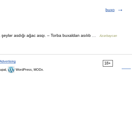
buxo
 şeylər asdığı ağac asqı. – Torba buxaldan asılıb …
Azərbaycan
Advertising
18+
upal,
WordPress, MODx.