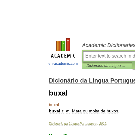
Academic Dictionarie
en-academic.com
Dicionário da Língua Portuguesa
Dicionário da Língua Portugu
buxal
buxal
buxal
s
.
m
.
Mata
ou
moita
de
buxos
.
Dicionário
da
Língua
Portuguesa
.
2012
.