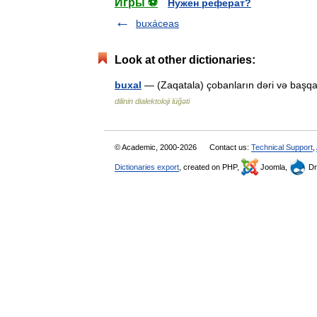
Игры ⚽
Нужен реферат?
buxáceas
Look at other dictionaries:
buxal
— (Zaqatala) çobanların dəri və başqa
dilinin dialektoloji lüğəti
© Academic, 2000-2026
Contact us:
Technical Support
,
Dictionaries export
, created on PHP,
Joomla,
Dr