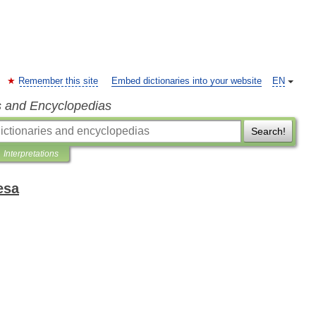
Remember this site
Embed dictionaries into your website
EN
s and Encyclopedias
Search!
Interpretations
esa